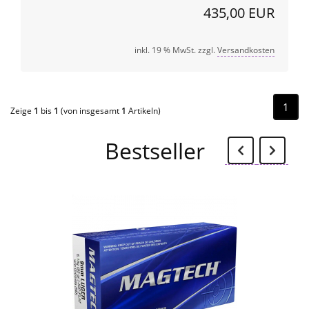
435,00 EUR
inkl. 19 % MwSt. zzgl.
Versandkosten
1
Zeige
1
bis
1
(von insgesamt
1
Artikeln)
Zurü
W
Bestseller