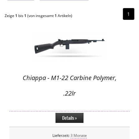
1
Zeige
1
bis
1
(von insgesamt
1
Artikeln)
Chiappa - M1-22 Carbine Polymer,
.22lr
Lieferzeit:
3 Monate