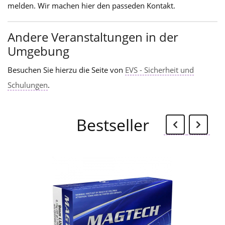
melden. Wir machen hier den passeden Kontakt.
Andere Veranstaltungen in der
Umgebung
Besuchen Sie hierzu die Seite von
EVS - Sicherheit und
Schulungen
.
Zurü
W
Bestseller