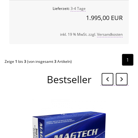
Lieferzeit:
3-4 Tage
1.995,00 EUR
inkl. 19 % MwSt. zzgl.
Versandkosten
1
Zeige
1
bis
3
(von insgesamt
3
Artikeln)
Zurü
W
Bestseller